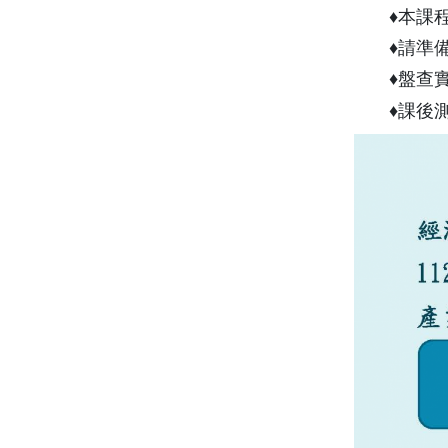
♦本課
♦請準
♦盤查
♦課後