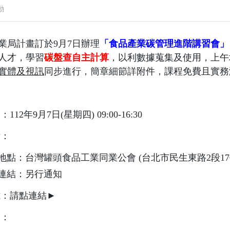
動
業局計畫訂於9月7日辦理
「食品產業碳管理進階講習會」
人才，學習
碳盤查自主計算
，以利數據蒐集及使用，上午
實體及視訊
同步進行，簡章細節詳附件，課程免費且實務
12年9月7日(星期四) 09:00-16:30
點：
地點：台灣罐頭食品工業同業公會 (台北市民生東路2段170
連結：另行通知
式：請點連結►
項：