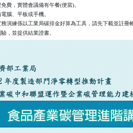
程免費，實體會議備有午餐(便當)。
備電腦、平板或手機。
實務演練係以工業局碳排金好算為工具，請先下載並註冊
測驗，並提供結業證書。