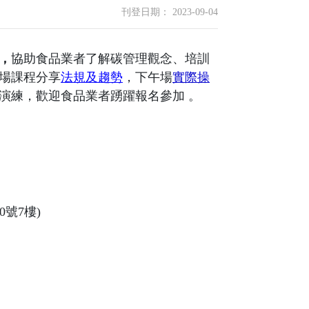
刊登日期： 2023-09-04
，
協助食品業者了解碳管理觀念、培訓
場課程分享
法規及趨勢
，下午場
實際操
演練，歡迎食品業者踴躍報名參加 。
號7樓)