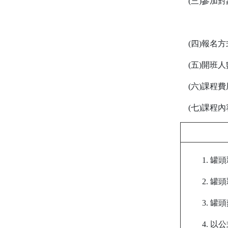
(三)參加對
(四)報名
(五)開班人
(六)課程費
(七)課程
1. 
2. 
3. 
4. 