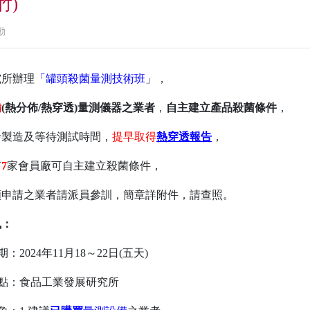
竹)
動
究所辦理
「罐頭殺菌量測技術班
」，
備
(
熱分佈/熱穿透)量測儀器之業者
，
自主建立產品殺菌條件
，
發製造及等待測試時間，
提早取得
熱穿透報告
，
有
7
家會員廠可自主建立殺菌條件，
願申請之業者請派員參訓，簡章詳附件，請查照。
訊：
期：2024年11月18～22日(五天)
地點：食品工業發展研究所