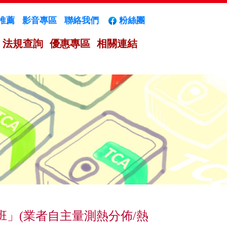
推薦
影音專區
聯絡我們
粉絲團
法規查詢
優惠專區
相關連結
術班」(業者自主量測熱分佈/熱