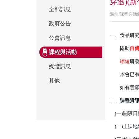
穿透)(新
全部訊息
類別/課程與活
政府公告
一、食品研
公會訊息
協助
自
課程與活動
縮短
研
媒體訊息
本會已
其他
如有意
二、
課程資
(一)開班日
(二)上課