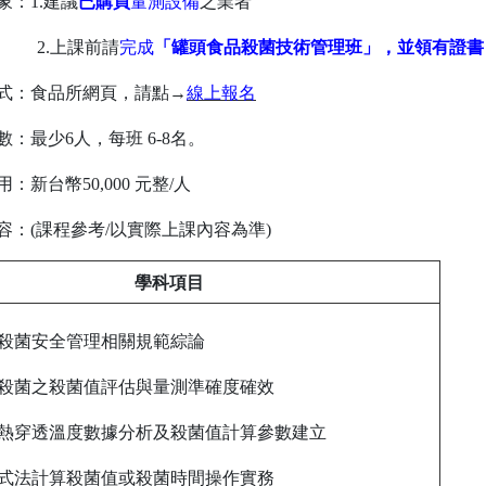
象：1.建議
已購
買
量測設備
之業者
2.上課前請
完成
「罐頭食品殺菌技術管理班」，並領有證書
方式：食品所網頁，請點→
線上報名
數：最少6人，每班 6-8名。
用：新台幣50,000 元整/人
內容：(課程參考/以實際上課內容為準)
學科項目
罐頭殺菌安全管理相關規範綜論
罐頭殺菌之殺菌值評估與量測準確度確效
罐頭熱穿透溫度數據分析及殺菌值計算參數建立
以公式法計算殺菌值或殺菌時間操作實務