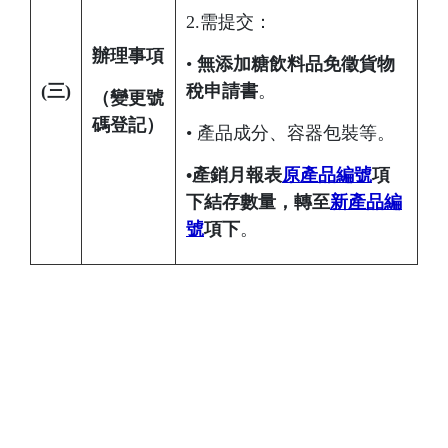
2.需提交：
辦理事項
•
無添加糖飲料品免徵貨物
(
三)
稅申請書
。
（變更號
碼登記）
• 產品成分、容器包裝等。
•產銷月報表
原產品編號
項
下結存數量，轉至
新產品編
號
項下
。