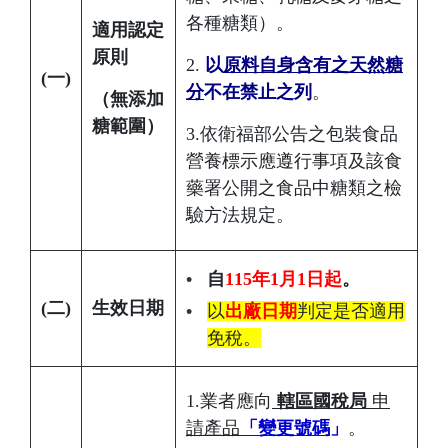
各種糖類）。
適用認定
原則
2.
以
原料自身含有之天然糖
(
一)
分
不在禁止之列
。
（無添加
糖範圍）
3.依衛福部公告之包裝食品
營養標示應遵行事項及該食
藥署公開之食品中糖類之檢
驗方法規定。
自
115年1月1日起
。
(
二)
生效日期
以
出廠日期
判定是否適用
免稅。
1.業者應向
轄區國稅局
申
請產品
「變更號碼
」
。