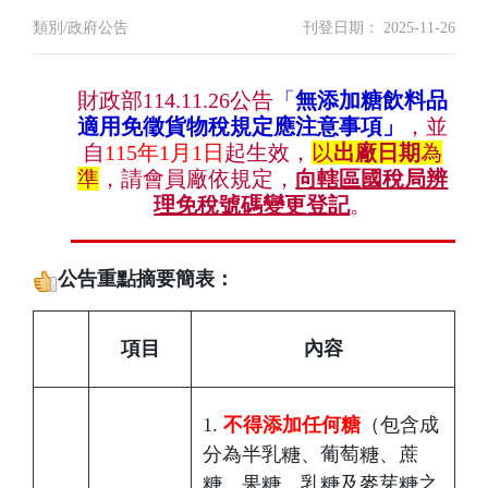
類別/政府公告
刊登日期： 2025-11-26
財政部114.11.26公告
「
無添加糖飲料品
適用免徵貨物稅規定應注意事項」
，並
自
115年1月1日
起生效，
以
出廠日期
為
準
，請會員廠依規定，
向轄區國稅局辨
理免稅號碼變更登記
。
公告重點摘要簡表：
項目
內容
1.
不得添加任何糖
（包含成
分為半乳糖、葡萄糖、蔗
糖、果糖、乳糖及麥芽糖之