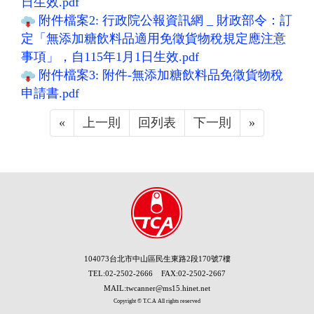
日生效.pdf
附件檔案2: 行政院公報資訊網 _ 財政部令：訂
定「無添加糖飲料品適用免徵貨物稅規定應注意
事項」，自115年1月1日生效.pdf
附件檔案3: 附件-無添加糖飲料品免徵貨物稅
申請書.pdf
«
Previous
上一則
回列表
下一則
»
Next
104073台北市中山區民生東路2段170號7樓
TEL:02-2502-2666 FAX:02-2502-2667
MAIL:twcanner@ms15.hinet.net
Copyright © T.C.A All rights reserved