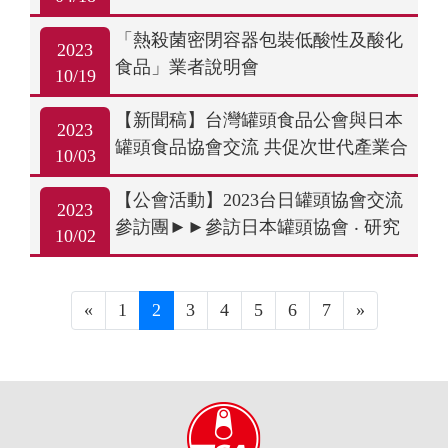
坊」
「熱殺菌密閉容器包裝低酸性及酸化
2023
食品」業者說明會
10/19
【新聞稿】台灣罐頭食品公會與日本
2023
罐頭食品協會交流 共促次世代產業合
10/03
作與發展
【公會活動】2023台日罐頭協會交流
2023
參訪團►►參訪日本罐頭協會 ‧ 研究
10/02
所
«
1
2
3
4
5
6
7
»