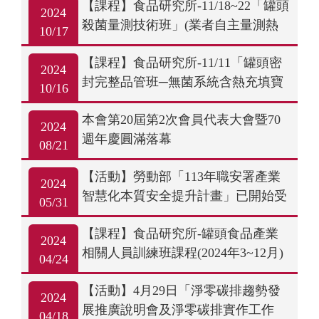
【課程】食品研究所-11/18~22「罐頭
2024
殺菌量測技術班」(業者自主量測熱
10/17
分佈/熱穿透)(新竹)
【課程】食品研究所-11/11「罐頭密
2024
封完整品管班─無菌系統含熱充填寶
10/16
特瓶」(新竹)
本會第20屆第2次會員代表大會暨70
2024
週年慶圓滿落幕
08/21
【活動】勞動部「113年職安署產業
2024
智慧化本質安全提升計畫」已開始受
05/31
理申請
【課程】食品研究所-罐頭食品產業
2024
相關人員訓練班課程(2024年3~12月)
04/24
【活動】4月29日「淨零碳排趨勢發
2024
展推廣說明會及淨零碳排實作工作
04/18