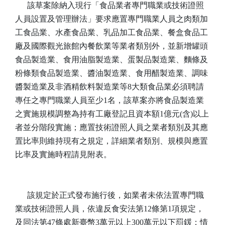
該草案除納入現行「食品業者專門職業或技術證照
人員設置及管理辦法」要求應置專門職業人員之肉類加
工食品業、水產食品業、乳品加工食品業、餐盒食品工
廠及國際觀光旅館內餐飲業等業者類別外，並新增罐頭
食品製造業、食用油脂製造業、蛋製品製造業、麵條及
粉條類食品製造業、醬油製造業、食用醋製造業、調味
醬製造業及非酒精飲料製造業等8大類食品業必須聘請
專任之專門職業人員至少1名，該草案亦將食品製造業
之實施規模調整為持有工廠登記且資本額1億元(含)以上
者並分階段實施；應置技術證照人員之業者類別及其應
置比率則維持現有之規定，詳細業者類別、規模與應置
比率及實施時程請見附表。
該規定於正式發布施行後，如業者未依法置專門職
業或技術證照人員，依違反食安法第12條第1項規定，
及同法第47條處新臺幣3萬元以上300萬元以下罰鍰；情