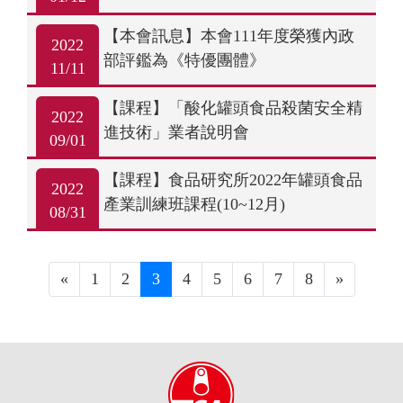
【本會訊息】本會111年度榮獲內政
2022
部評鑑為《特優團體》
11/11
【課程】「酸化罐頭食品殺菌安全精
2022
進技術」業者說明會
09/01
【課程】食品研究所2022年罐頭食品
2022
產業訓練班課程(10~12月)
08/31
«
1
2
3
4
5
6
7
8
»