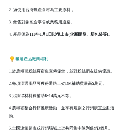
2. 須使用台灣農產食材為主要原料 。
3. 銷售對象包含零售或業務用通路。
4. 產品須為
110年1月1日以後上市(含新開發、新包裝等)
。
獲選產品廠商權利
1.於農糧署粉絲頁密集宣傳促銷，並對粉絲網友提供優惠。
2.每項獲選產品可獲得通路上架DM補助費最高
5
萬元。
3.另獲得材料費補助
6~14
萬元不等。
4.農糧署整合行銷推廣活動，並享有規劃之行銷廣宣企劃活
動。
5.全國連鎖超市或行銷場域上架共同集中陳列促銷3個月。