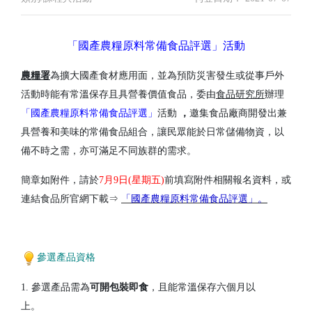
「國產農糧原料常備食品評選」活動
農糧署
為擴大國產食材應用面，並為預防災害發生或從事戶外
活動時能有常溫保存且具營養價值食品，委由
食品研究所
辦理
「國產農糧原料常備食品評選」
活動
，
邀集食品廠商開發出兼
具營養和美味的常備食品組合，讓民眾能於日常儲備物資，以
備不時之需，亦可滿足不同族群的需求。
簡章如附件，
請於
7月9日(星期五)
前填寫附件相關報名資料，
或
連結食品所官網下載⇒
「國產農糧原料常備食品評選」
。
參選產品資格
1. 參選產品需為
可開包裝即食
，且能常溫保存六個月以
上。