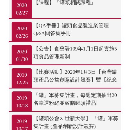
【課程】『罐頭相關課程』
2020
02/27
【QA手冊】罐頭食品製造業管理
2020
Q&A問答集手冊
02/26
【公告】食藥署109年1月1日起實施5
2020
項食品管理新制
01/30
【比賽活動】2020年1月3日【台灣罐
2019
頭產品公益創意設計競賽】暨【紀念
12/25
禮盒發表會】
「罐」軍募集計畫，每週定期抽出20
2019
名幸運粉絲並致贈罐頭禮品!
10/18
【罐頭公會X 世新大學】 「罐」軍募
2019
集計畫 (產品創新設計競賽)
10/17