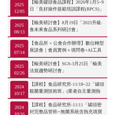
【輸美罐頭食品課程】2026年1月5~9
2025
日「良好操作規範培訓課程(BPCS)」
12/05
【輸美研討會】8月19日「2025升級‧
2025
食未來食品系列研討會」
08/13
【食品所 × 公會合作辦理】數位轉型
2025
座談會｜會員實例＋填問卷+AI工具
07/14
【輸美研討會】SGS-3月25日「輸美
2025
法規趨勢研討會」
02/26
【課程】食品研究所-11/18~22「罐頭
2024
殺菌量測技術班」(業者自主量測熱
10/17
分佈/熱穿透)(新竹)
【課程】食品研究所-11/11「罐頭密
2024
封完整品管班─無菌系統含熱充填寶
10/16