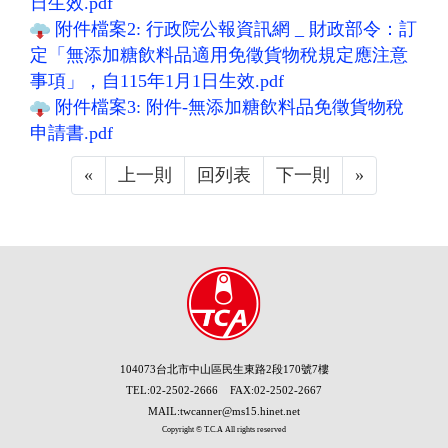
日生效.pdf
附件檔案2: 行政院公報資訊網 _ 財政部令：訂
定「無添加糖飲料品適用免徵貨物稅規定應注意
事項」，自115年1月1日生效.pdf
附件檔案3: 附件-無添加糖飲料品免徵貨物稅
申請書.pdf
«
Previous
上一則
回列表
下一則
»
Next
104073台北市中山區民生東路2段170號7樓
TEL:02-2502-2666 FAX:02-2502-2667
MAIL:twcanner@ms15.hinet.net
Copyright © T.C.A All rights reserved