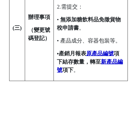
2.需提交：
辦理事項
•
無添加糖飲料品免徵貨物
(
三)
稅申請書
。
（變更號
碼登記）
• 產品成分、容器包裝等。
•產銷月報表
原產品編號
項
下結存數量，轉至
新產品編
號
項下
。