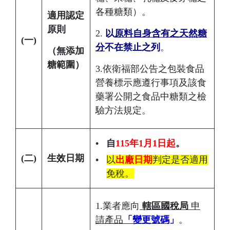
各種糖類）。
適用認定
原則
2.
以
原料自身含有之天然糖
(
一)
分
不在禁止之列
。
（無添加
糖範圍）
3.依衛福部公告之包裝食品
營養標示應遵行事項及該食
藥署公開之食品中糖類之檢
驗方法規定。
自
115年1月1日起
。
(
二)
生效日期
以
出廠日期
判定是否適用
免稅。
1.業者應向
轄區國稅局
申
請產品
「變更號碼
」
。