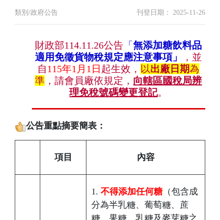
類別/政府公告
刊登日期： 2025-11-26
財政部114.11.26公告
「
無添加糖飲料品
適用免徵貨物稅規定應注意事項」
，並
自
115年1月1日
起生效，
以
出廠日期
為
準
，請會員廠依規定，
向轄區國稅局辨
理免稅號碼變更登記
。
公告重點摘要簡表：
項目
內容
1.
不得添加任何糖
（包含成
分為半乳糖、葡萄糖、蔗
糖、果糖、乳糖及麥芽糖之