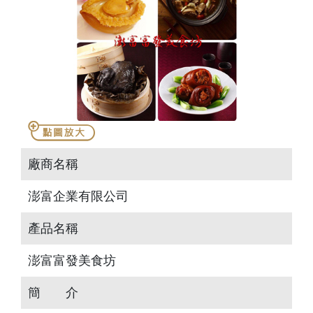
廠商名稱
澎富企業有限公司
產品名稱
澎富富發美食坊
簡 介