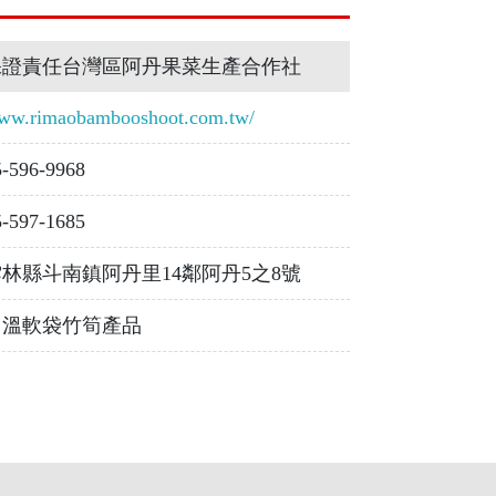
保證責任台灣區阿丹果菜生產合作社
ww.rimaobambooshoot.com.tw/
5-596-9968
5-597-1685
雲林縣斗南鎮阿丹里14鄰阿丹5之8號
常溫軟袋竹筍產品