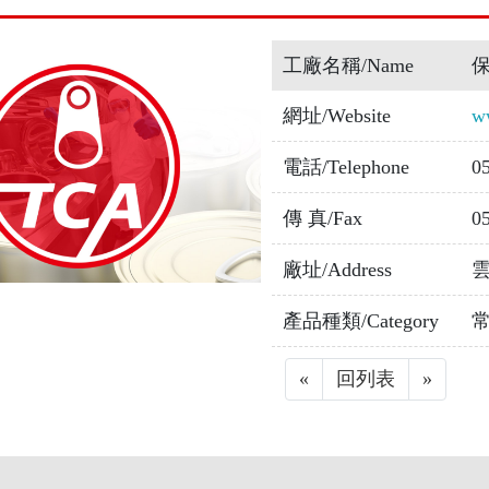
工廠名稱/Name
網址/Website
w
電話/Telephone
0
傳 真/Fax
0
廠址/Address
產品種類/Category
«
Previous
回列表
»
Next