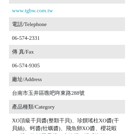
www.tgbw.com.tw
電話/Telephone
06-574-2331
傳 真/Fax
06-574-9305
廠址/Address
台南市玉井區噍吧哖東路288號
產品種類/Category
XO頂級干貝醬(整顆干貝)、珍饌瑤柱XO醬(干
貝絲)、蚵醬(牡蠣醬)、飛魚卵XO醬、櫻花蝦