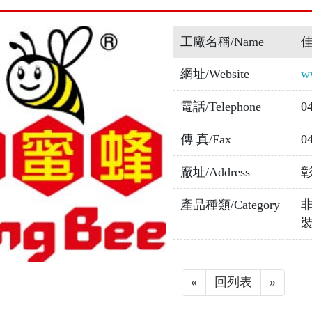
工廠名稱/Name
網址/Website
w
電話/Telephone
0
傳 真/Fax
0
廠址/Address
產品種類/Category
裝
«
Previous
回列表
»
Next