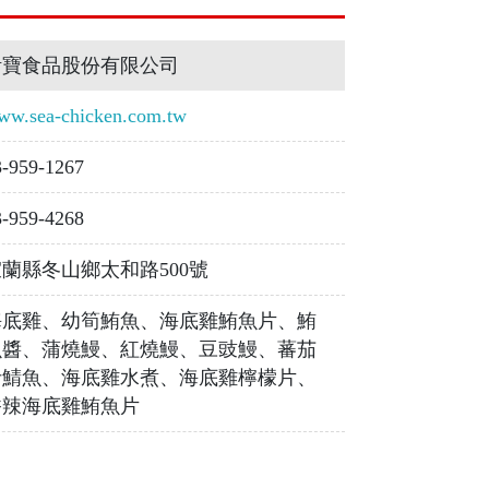
活寶食品股份有限公司
ww.sea-chicken.com.tw
3-959-1267
3-959-4268
宜蘭縣冬山鄉太和路500號
海底雞、幼筍鮪魚、海底雞鮪魚片、鮪
魚醬、蒲燒鰻、紅燒鰻、豆豉鰻、蕃茄
汁鯖魚、海底雞水煮、海底雞檸檬片、
香辣海底雞鮪魚片