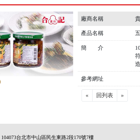
廠商名稱
貴
產品名稱
五
簡 介
1
符
造
參考網址
«
Previous
回列表
»
Next
104073台北市中山區民生東路2段170號7樓