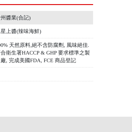
州醬業(合記)
星上醬(辣味海鮮)
00% 天然原料,絕不含防腐劑, 風味絕佳.
合衛生署HACCP & GHP 要求標準之製
廠, 完成美國FDA, FCE 商品登記