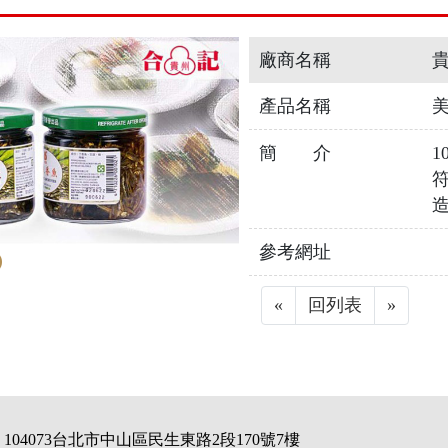
廠商名稱
貴
產品名稱
簡 介
1
符
造
參考網址
«
Previous
回列表
»
Next
104073台北市中山區民生東路2段170號7樓