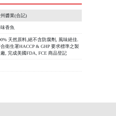
州醬業(合記)
美味香魚
00% 天然原料,絕不含防腐劑, 風味絕佳.
合衛生署HACCP & GHP 要求標準之製
廠, 完成美國FDA, FCE 商品登記